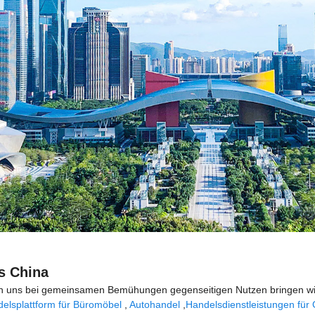
us China
en uns bei gemeinsamen Bemühungen gegenseitigen Nutzen bringen wir
elsplattform für Büromöbel
,
Autohandel
,
Handelsdienstleistungen für