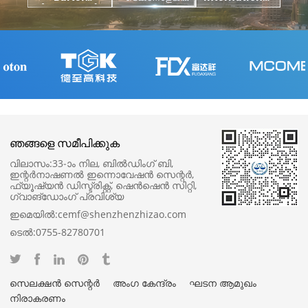
(Shenzhen)
കോ., ലിമിറ്റഡ്.
Food
ട
Technology
Corp,.ലിമിറ്റഡ്
എക്
Group Co., Ltd
അസ
ഞങ്ങളെ സമീപിക്കുക
വിലാസം:
33-ാം നില, ബിൽഡിംഗ് ബി,
ഇന്റർനാഷണൽ ഇന്നൊവേഷൻ സെന്റർ,
ഫ്യൂഷ്യൻ ഡിസ്ട്രിക്റ്റ്, ഷെൻഷെൻ സിറ്റി,
ഗ്വാങ്‌ഡോംഗ് പ്രവിശ്യ
ഇമെയിൽ:
cemf@shenzhenzhizao.com
ടെൽ:
0755-82780701
സെലക്ഷൻ സെന്റർ
അംഗ കേന്ദ്രം
ഘടന ആമുഖം
നിരാകരണം