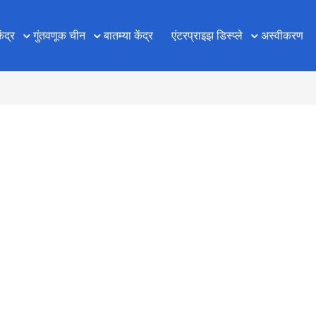
ेंद्र
गुंतवणूक चीन
बातम्या केंद्र
एंटरप्राइझ डिस्प्ले
अस्वीकरण