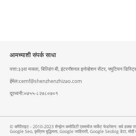
आमच्याशी संपर्क साधा
पत्ता:
३३वा मजला, बिल्डिंग बी, इंटरनॅशनल इनोव्हेशन सेंटर, फ्युटियन डिस्ट्रिक्ट
ईमेल:
cemf@shenzhenzhizao.com
दूरध्वनी:
०७५५-८२७८०७०१
© कॉपीराइट - 2010-2023 शेन्झेन कमोडिटी एक्सचेंज मार्केट फेडरेशन: सर्व हक्क र
Google Seo
,
कृत्रिम बुद्धिमत्ता
,
Google जाहिराती
,
Google Seobig डेटा
,
मोठी 