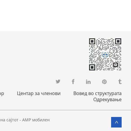
ор
Центар за членови
Вовед во структурата
Одрекување
на сајтот
-
AMP мобилен
>