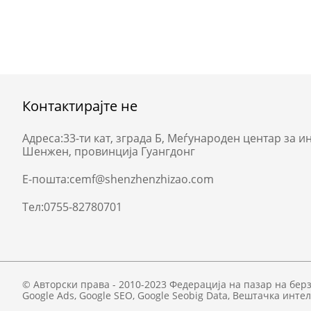
Контактирајте не
Адреса:
33-ти кат, зграда Б, Меѓународен центар за и
Шенжен, провинција Гуангдонг
Е-пошта:
cemf@shenzhenzhizao.com
Тел:
0755-82780701
© Авторски права - 2010-2023 Федерација на пазар на бер
Google Ads
,
Google SEO
,
Google Seobig Data
,
Вештачка интел