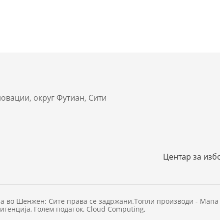
новации, округ Футиан, Сити
Центар за изб
за во Шенжен: Сите права се задржани.
Топли производи
-
Мапа 
игенција
,
Голем податок
,
Cloud Computing
,