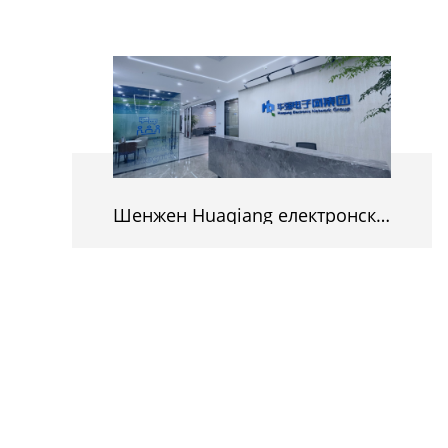
Шенжен Huaqiang електронска мрежа Group Co., LTD