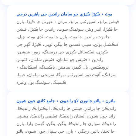
بوٽ ۽ ڪپڙا ڪپڙي جو سامان راندين جي ٻاهرين درجي
فيشن برانڊ، اسپورٽس برانڊ، مردن ۽ عورتن جا ڪپڙا، ٻارن
جا ڪپڙا، انڊر ويئر، سوئمنگ سوٽ، راندين جا ڪپڙا، فيشن
جا بوٽ، راندين جا بوٽ، ٻارن جا بوٽ، ٿڌي بوٽ، چپل،
فنڪشنل بوٽن، سڀني قسمن جا بيگز، ٽوپي، ڪپڙا، گھر جي
ڪپڙي، ٽيڪسٽائل ڪپڙي جي ڊريسنگ، زيور، شيشي،
راندين ۽ فٽنيس جو سامان، فٽنيس سامان، فٽنيس
پروڊڪٽس، بال گيمز، بيڊمنٽن، باڪسنگ، اسڪائينگ ۽
سرفنگ، آئوٽ ڊور اسپورٽس، يوگا، تفريحي سامان، خيما،
ڪيمپنگ، سوئمنگ پول وغيره
مائرن ۽ پالتو جانورن لاءِ رانديون ۽ جامع کاڌي جون شيون
رانديڪن جا برانڊز، فيشن جا رانديڪا، اليڪٽرانڪ رانديڪا،
راند جون شيون، آليشان رانديڪا، تعليمي رانديڪا، مشيني
رانديڪا، سواري جا رانديڪا، پنگڻ، پنگڻ، گھمڻ وارا، ٻارن
جا تحفا، ڊائپر، زچگي ۽ ٻارن جي سنڀال جون شيون، پالتو