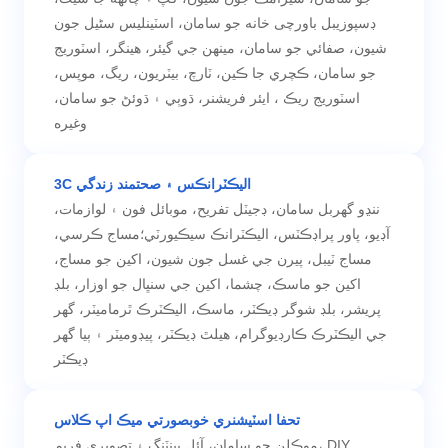
ڊسپوزيبل باورچی خانه جو سامان، اسٽينلیس سٹیل جون
شيون، صفائي جو سامان، مينهن جي گيئر، هينگر، اسٽوريج
جو سامان، ڪچري جا ڪين، ٽارچ، بيٽريون، ريگ، موپس،
اسٽوريج ريڪ ، ايئر فريشنر، ڌوٻي ۽ ڌوئڻ جو سامان،
وغيره
3C اليڪٽرانڪس ۽ صحتمند زندگي
ننڍو گھربل سامان، ڊجيٽل تفريح، موبائل فون ۽ لوازمات،
آڊيو، پاور پراڊڪٽس، اليڪٽرانڪ سيڪيورٽي؛مساج ڪرسي،
مساج ٽيبل، پيرن جي غسل جون شيون، اکين جو مساج،
اکين جو ماسڪ، چشما، اکين جي سنڀال جو اوزار، بلڊ
پريشر، بلڊ شوگر ڊيڪٽر، ماسڪ، اليڪٽرڪ ٿرماميٽر، گھر
جي اليڪٽرڪ ڪارڊيوگرام، هيلٿ ڊيڪٽر، پيڊوميٽر ۽ ٻيا گھر
ڊيڪٽر
تحفا اسٽيشنري خوبصورتي ميڪ اپ ڪلاس
موڪلن جو سامان، آئل پينٽنگ ۽ تصويري فريم، DIY