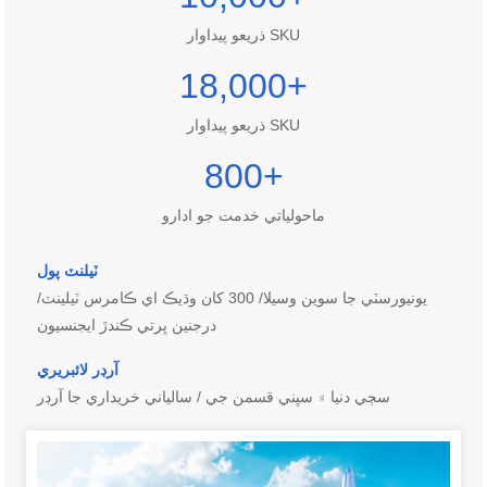
ذريعو پيداوار SKU
18,000
+
ذريعو پيداوار SKU
800
+
ماحولياتي خدمت جو ادارو
ٽيلنٽ پول
يونيورسٽي جا سوين وسيلا/ 300 کان وڌيڪ اي ڪامرس ٽيلينٽ/
درجنين ڀرتي ڪندڙ ايجنسيون
آرڊر لائبريري
سڄي دنيا ۾ سڀني قسمن جي / سالياني خريداري جا آرڊر