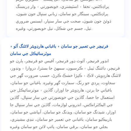
پراڊڪٽس، تحفا ۽ اسٽيشنري، خوبصورتي ۽ وار ڊريسنگ
پراڊڪٽس، سينگار جو سامان، زباني سنڀال جون شيون،
ڌوئڻ جون شيون، صحت جي سار سنڀار، ايسنس ضروري
تيل، جسم جي شڪل، نيل خوبصورتي، وغيره.
فرنيچر جي تعمير جو سامان ۽ باغباني هارڊويئر لائٽنگ آٽو ۽
موٽرسائيڪل جي سامان
انڊور فرنيچر، آئوٽ ڊور فرنيچر، آفيس جو فرنيچر، ٻارن جو
فرنيچر، ڊائننگ ٽيبل ۽ ڪرسيون، سمهڻ جا بسترا، دروازا ۽ ونڊوز،
لائٽنگ هارڊويئر، لاڪ ۽ ڪپڙا خشڪ ڪرڻ، حسب ضرورت گھر جي
سجاوٽ، پردي جو رنگ، سمارٽ گھر وغيره. باغباني جو سامان،
باغباني جا برتن، هارڊويئر جا اوزار، گاڏين ۽ موٽرسائيڪل جي
استعمال جا حصا، گاڏين جي خوبصورتي جي سار سنڀال، گاڏين
جي اليڪٽرانڪس، اندروني لوازمات، گاڏين جي سار سنڀال جا
اوزار، شيڊنگ جو سامان، ويڊنگ جو سامان، آبپاشي جو سامان،
باربيڪيو سامان، باغباني جي تعمير جو سامان، ننڍي مشينري،
بجلي جو سامان، برقي سامان، پائپ لائن جو سامان وغيره