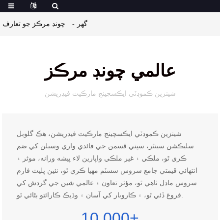
گهر
چونڊ مرڪز جو تعارف
عالمي چونڊ مرڪز
شينزين ڪموڊٽي ايڪسچينج مارڪيٽ فيڊريشن
شينزين ڪموڊٽي ايڪسچينج مارڪيٽ فيڊريشن، هڪ گلوبل
سليڪشن سينٽر، سڀني قسمن جي فائدي واري وسيلن کي ضم
ڪري ٿو، ملڪي ۽ غير ملڪي واپارين لاء پيشه ورانه، موثر ۽
انتهائي قيمتي جامع سروس سسٽم مهيا ڪري ٿو، نئين پليٽ فارم
سروس ماڊل ٺاهي ٿو، مؤثر تعاون ۽ عالمي شين جي گردش کي
فروغ ڏئي ٿو، ۽ ڪاروبار کي آسان ۽ وڌيڪ ڪارائتو بڻائي ٿو.
10,000
+