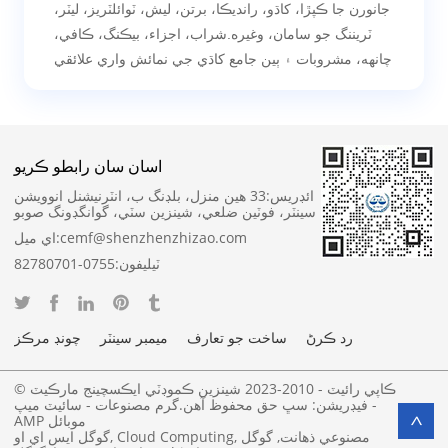
جانورن جا ڪپڙا، کاڌو، رانديڪا، برتن، ليش، ٽوائلٽريز، ليٽر،
ٽريننگ جو سامان، وغيره.شراب، اجزاء، بيڪنگ، ڪافي،
چانهه، مشروبات ۽ ٻين جامع کاڌي جي نمائش واري علائقي
اسان سان رابطو ڪريو
ائڊريس:
33 هين منزل، بلڊنگ ب، انٽرنيشنل انوويشن
سينٽر، فوٽين ضلعي، شينزين سٽي، گوانگڊونگ صوبو
cemf@shenzhenzhizao.com
اي ميل:
ٽيليفون:
0755-82780701
رد ڪرڻ
ساخت جو تعارف
ميمبر سينٽر
چونڊ مرڪز
© ڪاپي رائيٽ - 2010-2023 شينزين ڪموڊٽي ايڪسچينج مارڪيٽ
-
فيڊريشن: سڀ حق محفوظ آهن.
گرم مصنوعات
-
سائيٽ ميپ
AMP موبائل
>
مصنوعي ذهانت
,
گوگل
,
Cloud Computing
,
گوگل ايس اي او