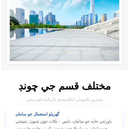
مختلف قسم جي چونڊ
شينزين ڪموڊٽي ايڪسچينج مارڪيٽ فيڊريشن
گهريلو استعمال جو سامان
باورچی خانه جو سامان، بانس ۽ ڪاٺ جون شيون، شيشي
جو سامان، سيرامڪ جون شيون، کپ ۽ چانهه جا سيٽ،