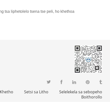
sa liphetolelo tsena tse peli, ho khethoa
 Khetho
Setsi sa Litho
Selelekela sa sebopeho
Boithorollo