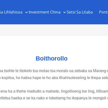
Sa Lihlahisoa
Investment China
Setsi Sa Litaba
Pont
Boithorollo
aba tsohle le litokelo tsa molao tsa moralo oa sebaka sa Marang-
ho kopitsa, ho hatisa hape le ho aba tlhahisoleseling le thepa s
a ha a thehe maikutlo a matsete, lingoliloeng tse ling, litšoan
umelletsa haeba e se ka nako e loketseng ho ikopanya le mongoli 