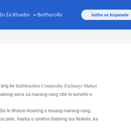
šo Ea Khoebo
Boithorollo
Setho se Kopanela
Shenzhen Commodity Exchange Market
rang ke tsa
ebakeng sena sa marang-rang ntle le tumello e
tšo le tlhaiso-leseling e tsoang marang-rang,
oa pele, haeba o ameha litabeng tsa litokelo, ka