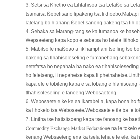
3. Setsi sa Khetho ea Lihlahisoa tsa Lefatše sa Lefa
tsamaisa tšebelisano lipakeng tsa likhoebo.Mabapi 
latelang bo hlahang tšebelisanong pakeng tsa lihlo
4. Sebaka sa Marang-rang se ka fumanoa ke basebeli
Wepsaeteng kapa kopo e sebetsa ho latela litlhoko
5. Mabitso le matšoao a lik'hamphani tse ling tse b
bakeng sa tlhahisoleseling e fumanehang sebakeng 
netefatsa ho nepahala ha nako ea tlhahisoleseding 
ho feletseng, li nepahetse kapa li phethahetse.Lintl
kapa efe e tobileng kapa e sa tobang e hlahisoang ke
tlhahisoleseling e fanoeng Webosaeteng.
6. Webosaete e ke ke ea ikarabella, kapa hona ho fan
ka lihokelo tsa Webosaete.Webosaete e tla ba le toke
7. Lintlha tse hatisitsoeng kapa tse fanoang ke bae
Commodity Exchange Market Federation
e na le tokelo
kenang Websaeteng ena ka tsela leha e le efe, ka h