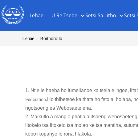
Lehae
U Re Tsebe
Setsi Sa Litho
Setsi 
Lehae
Boithorollo
1. Ntle le haeba ho lumellanoe ka tsela e 'ngoe, lit
Federation
.Ho thibetsoe ka thata ho fetola, ho aba, 
ngotsoeng ea Webosaete ena.
2. Maikutlo a mang a phatlalalitsoeng webosaeteng en
litokelo tsa litokelo tsa molao ke tsa mantlha, sut
kopo ikopanye le rona hlakola.