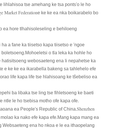
e lihlahisoa tse amehang ke tsa ponts'o le ho
e Market Federation
e ke ke ea nka boikarabelo bo
 ea hore tlhahisoleseling e behiloeng
a a fane ka tiisetso kapa tiisetso e 'ngoe
oletsoeng.Mohoeletsi o tla leka ka hohle ho
se hatisitsoeng webosaeteng ena li nepahetse ka
ete e ke ke ea ikarabella bakeng sa tahlehelo efe
rao life kapa life tse hlahisoang ke tšebeliso ea
ehi ba libaka tse ling tse fihletsoeng ke baeti
e ntle le ho tsebisa motho ofe kapa ofe.
Shenzhen
elaoana ea People's Republic of China.
 ea molao ka nako efe kapa efe.Mang kapa mang ea
eng Websaeteng ena ho nkoa e le ea ithaopelang