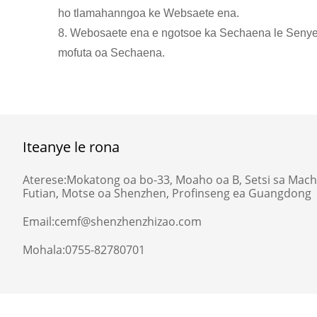
ho tlamahanngoa ke Websaete ena.
8. Webosaete ena e ngotsoe ka Sechaena le Senyese
mofuta oa Sechaena.
Iteanye le rona
Aterese:
Mokatong oa bo-33, Moaho oa B, Setsi sa Mach
Futian, Motse oa Shenzhen, Profinseng ea Guangdong
Email:
cemf@shenzhenzhizao.com
Mohala:
0755-82780701