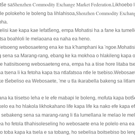
Shenzhen Commodity Exchange Market Federation
tše sa
.Likhoebo l
Shenzhen Commodity Exchang
le polokeho le boleng ba lihlahisoa,
pha.
si kae kapa kae lefatšeng, empa Mohatisi ha a fane ka tumello
 tsa boahloli le melaoana ea naha ea heno.
oletsoeng webosaeteng ena ke tsa k'hamphani ka 'ngoe.Mohatisi h
sena sa Marang-rang, ebang ke ka mokhoa o hlakileng kapa o b
e hatisitsoeng webosaeteng ena, empa ha a tiise hore litaba t
ha tsena li ka fetoha kapa tsa ntlafatsoa ntle le tsebiso.Webosa
 tšebeliso ea Webosaete, 'me u tla ikarabella bakeng sa litlamo
a ka tiisetso leha e le efe mabapi le boleng, mofuta kapa botšep
lo ea ho hlakola likhokahano life kapa life ka nako efe kapa ef
ti sebakeng sena sa marang-rang li tla lumellana le melao le m
 ea ho fetola tlhahisoleseling ho webosaete ena le polelo ena
o toba kapa ka tsela e sa tobang, ho sebelisa boitsebiso bo l