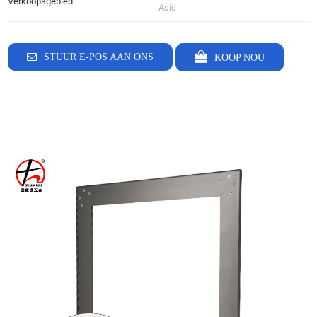
Verkoopsgebied:
Asië
STUUR E-POS AAN ONS
KOOP NOU