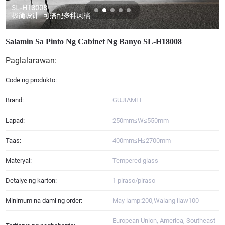
Salamin Sa Pinto Ng Cabinet Ng Banyo SL-H18008
Paglalarawan:
Code ng produkto:
Brand:
GUJIAMEI
Lapad:
250mm≤W≤550mm
Taas:
400mm≤H≤2700mm
Materyal:
Tempered glass
Detalye ng karton:
1 piraso/piraso
Minimum na dami ng order:
May lamp:200,Walang ilaw100
European Union, America, Southeast