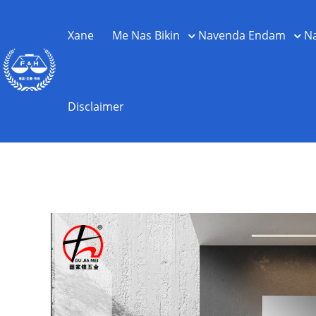
Xane
Me Nas Bikin
Navenda Endam
N
Disclaimer