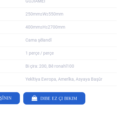
GUJIAMEI
250mm≤W≤550mm
400mm≤H≤2700mm
Cama şêlandî
1 perçe / perçe
Bi çira: 200, Bê ronahî100
Yekîtiya Ewropa, Amerîka, Asyaya Başûr
ŞÎNIN
DIBE EZ ÇI BIKIM