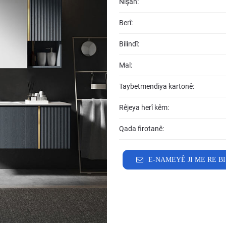
Nîşan:
Berî:
Bilindî:
Mal:
Taybetmendiya kartonê:
Rêjeya herî kêm:
Qada firotanê:
E-NAMEYÊ JI ME RE BI