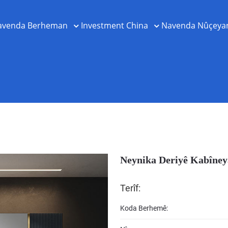
avenda Berheman
Investment China
Navenda Nûçeya
Neynika Deriyê Kabîney
Terîf:
Koda Berhemê: