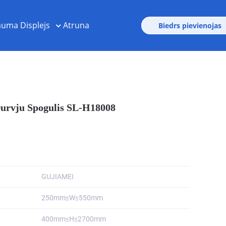
uma Displejs
Atruna
Biedrs pievienojas
Durvju Spogulis SL-H18008
GUJIAMEI
250mm≤W≤550mm
400mm≤H≤2700mm