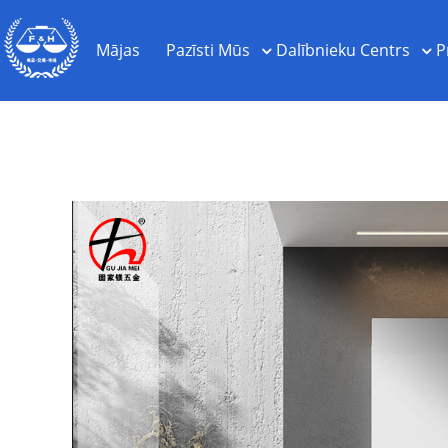
Mājas
Pazīsti Mūs
Dalībnieku Centrs
P