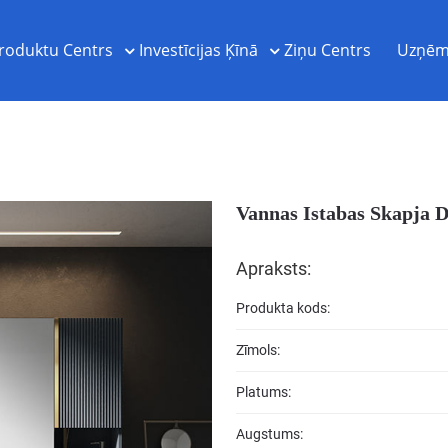
roduktu Centrs
Investīcijas Ķīnā
Ziņu Centrs
Uzņēm
Vannas Istabas Skapja 
Apraksts:
Produkta kods:
Zīmols:
Platums:
Augstums: