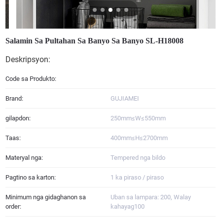
Salamin Sa Pultahan Sa Banyo Sa Banyo SL-H18008
Deskripsyon:
Code sa Produkto:
Brand:
GUJIAMEI
gilapdon:
250mm≤W≤550mm
Taas:
400mm≤H≤2700mm
Materyal nga:
Tempered nga bildo
Pagtino sa karton:
1 ka piraso / piraso
Minimum nga gidaghanon sa
Uban sa lampara: 200, Walay
order:
kahayag100