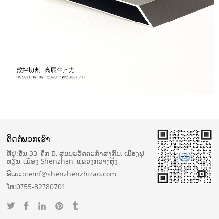
ຕິດ​ຕໍ່​ພວກ​ເຮົາ
ທີ່ຢູ່:
ຊັ້ນ 33, ຕຶກ B, ສູນນະວັດຕະກໍາສາກົນ, ເມືອງຟູ
ທຽນ, ເມືອງ Shenzhen, ແຂວງກວາງຕຸ້ງ
ອີເມວ:
cemf@shenzhenzhizao.com
ໂທ:
0755-82780701