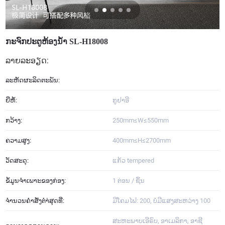
ກະຈົກປະຕູຫ້ອງນ້ໍາ SL-H18008
ລາຍລະອຽດ:
ລະ​ຫັດ​ຜະ​ລິດ​ຕະ​ພັນ:
ຍີ່ຫໍ້:
ກູ​ຢາ​ອີ
ກວ້າງ:
250mm≤W≤550mm
ຄວາມສູງ:
400mm≤H≤2700mm
ວັດສະດຸ:
ແກ້ວ tempered
ຂໍ້ມູນຈໍາເພາະຂອງກ່ອງ:
1 ຕ່ອນ / ຊິ້ນ
ຈໍານວນຄໍາສັ່ງຕໍາ່ສຸດທີ່:
ມີໂຄມໄຟ: 200, ບໍ່ມີແສງສະຫວ່າງ 100
ສະຫະພາບເອີຣົບ, ອາເມລິກາ, ອາຊີ