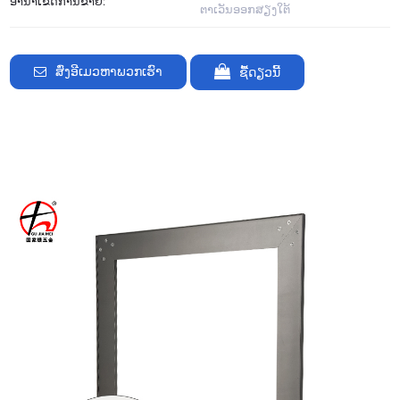
ອານາເຂດການຂາຍ:
ຕາເວັນອອກສຽງໃຕ້
ສົ່ງອີເມວຫາພວກເຮົາ
ຊື້​ດຽວ​ນີ້