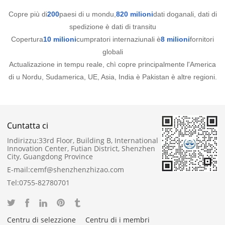
Copre più di
200
paesi di u mondu,
820 milioni
dati doganali, dati di
spedizione è dati di transitu
Copertura
10 milioni
cumpratori internaziunali è
8 milioni
fornitori
globali
Actualizazione in tempu reale, chì copre principalmente l'America
di u Nordu, Sudamerica, UE, Asia, India è Pakistan è altre regioni.
Cuntatta ci
Indirizzu:
33rd Floor, Building B, International
Innovation Center, Futian District, Shenzhen
City, Guangdong Province
E-mail:
cemf@shenzhenzhizao.com
Tel:
0755-82780701
Centru di selezzione
Centru di i membri