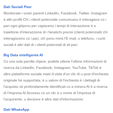
Dati Suciali Peer
Monitorate i vostri parenti LinkedIn, Facebook, Twitter, Instagram
è altri profili.Chì i clienti potenziale cumunicanu è interagisce cù i
pari ogni ghjornu per capiscenu i tempi di interazzione è e
traiettorie d'interazzione di i fanatichi precisi (clienti potenziali) chì
interagiscenu cù i pari, chì ponu minà l'E-mail, u telefunu, i cunti
suciali è altri dati di i clienti potenziali di sti pari.
Big Data intelligente AI
Cù una sola parolla chjave, pudete uttene l'ultime informazioni di
ricerca da LinkedIn, Facebook, Instagram, YouTube, TikTok è
altre piattaforme suciale maiò.A vista d'un clic di u post d'inchiesta
originale hè supportata, è u valore di l'inchiesta è i dettagli di
l'acquistu sò profondamente identificati cù a minera AI è a ricerca
di l'impresa AI.Accessu cù un clic à u nome di l'impresa di
l'acquirente, u decisore è altre dati d'infurmazione.
Dati WhatsApp