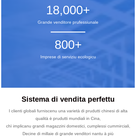
18,000
+
Grande venditore prufessiunale
800
+
Imprese di serviziu ecologicu
Sistema di vendita perfettu
I clienti globali furniscenu una varietà di prudutti chinesi di alta
qualità è prudutti mundiali in Cina,
chì implicanu grandi magazzini domestici, cumplessi cummirciali,
Decine di millaie di grande venditori nantu à più