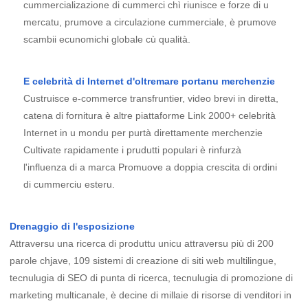
cummercializazione di cummerci chì riunisce e forze di u
mercatu, prumove a circulazione cummerciale, è prumove
scambii ecunomichi globale cù qualità.
E celebrità di Internet d'oltremare portanu merchenzie
Custruisce e-commerce transfruntier, video brevi in ​​diretta,
catena di fornitura è altre piattaforme Link 2000+ celebrità
Internet in u mondu per purtà direttamente merchenzie
Cultivate rapidamente i prudutti populari è rinfurzà
l'influenza di a marca Promuove a doppia crescita di ordini
di cummerciu esteru.
Drenaggio di l'esposizione
Attraversu una ricerca di produttu unicu attraversu più di 200
parole chjave, 109 sistemi di creazione di siti web multilingue,
tecnulugia di SEO di punta di ricerca, tecnulugia di promozione di
marketing multicanale, è decine di millaie di risorse di venditori in