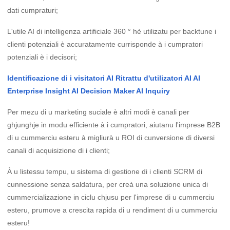
dati cumpraturi;
L'utile AI di intelligenza artificiale 360 ​​° hè utilizatu per backtune i
clienti potenziali è accuratamente currisponde à i cumpratori
potenziali è i decisori;
Identificazione di i visitatori AI Ritrattu d'utilizatori AI AI
Enterprise Insight AI Decision Maker AI Inquiry
Per mezu di u marketing suciale è altri modi è canali per
ghjunghje in modu efficiente à i cumpratori, aiutanu l'imprese B2B
di u cummerciu esteru à migliurà u ROI di cunversione di diversi
canali di acquisizione di i clienti;
À u listessu tempu, u sistema di gestione di i clienti SCRM di
cunnessione senza saldatura, per creà una soluzione unica di
cummercializazione in ciclu chjusu per l'imprese di u cummerciu
esteru, prumove a crescita rapida di u rendiment di u cummerciu
esteru!