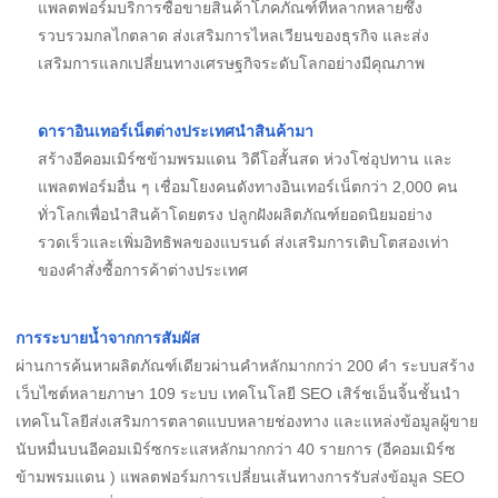
แพลตฟอร์มบริการซื้อขายสินค้าโภคภัณฑ์ที่หลากหลายซึ่ง
รวบรวมกลไกตลาด ส่งเสริมการไหลเวียนของธุรกิจ และส่ง
เสริมการแลกเปลี่ยนทางเศรษฐกิจระดับโลกอย่างมีคุณภาพ
ดาราอินเทอร์เน็ตต่างประเทศนำสินค้ามา
สร้างอีคอมเมิร์ซข้ามพรมแดน วิดีโอสั้นสด ห่วงโซ่อุปทาน และ
แพลตฟอร์มอื่น ๆ เชื่อมโยงคนดังทางอินเทอร์เน็ตกว่า 2,000 คน
ทั่วโลกเพื่อนำสินค้าโดยตรง ปลูกฝังผลิตภัณฑ์ยอดนิยมอย่าง
รวดเร็วและเพิ่มอิทธิพลของแบรนด์ ส่งเสริมการเติบโตสองเท่า
ของคำสั่งซื้อการค้าต่างประเทศ
การระบายน้ำจากการสัมผัส
ผ่านการค้นหาผลิตภัณฑ์เดียวผ่านคำหลักมากกว่า 200 คำ ระบบสร้าง
เว็บไซต์หลายภาษา 109 ระบบ เทคโนโลยี SEO เสิร์ชเอ็นจิ้นชั้นนำ
เทคโนโลยีส่งเสริมการตลาดแบบหลายช่องทาง และแหล่งข้อมูลผู้ขาย
นับหมื่นบนอีคอมเมิร์ซกระแสหลักมากกว่า 40 รายการ (อีคอมเมิร์ซ
ข้ามพรมแดน ) แพลตฟอร์มการเปลี่ยนเส้นทางการรับส่งข้อมูล SEO