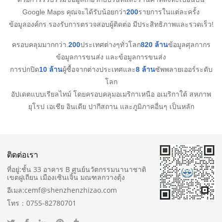
Google Maps คุณจะได้รับน้อยกว่า
200
รายการในแต่ละครั้ง
ข้อมูลองค์กร รองรับการตรวจสอบผู้ติดต่อ มีประสิทธิภาพและรวดเร็ว!
ครอบคลุมมากกว่า.
200
ประเทศต่างๆทั่วโลก
820 ล้าน
ข้อมูลศุลกากร
ข้อมูลการขนส่ง และข้อมูลการขนส่ง
การปกปิด
10 ล้าน
ผู้ซื้อจากต่างประเทศและ
8 ล้าน
ซัพพลายเออร์ระดับ
โลก
อัปเดตแบบเรียลไทม์ โดยครอบคลุมอเมริกาเหนือ อเมริกาใต้ สหภาพ
ยุโรป เอเชีย อินเดีย ปากีสถาน และภูมิภาคอื่นๆ เป็นหลัก
ติดต่อเรา
ที่อยู่:
ชั้น 33 อาคาร B ศูนย์นวัตกรรมนานาชาติ
เขตฝูเถียน เมืองเซินเจิ้น มณฑลกวางตุ้ง
อีเมล:
cemf@shenzhenzhizao.com
โทร：
0755-82780701