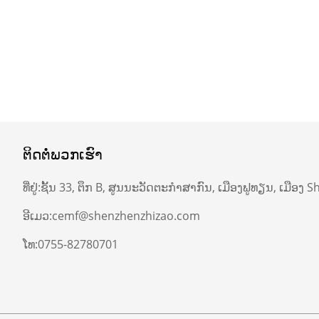
ຕິດ​ຕໍ່​ພວກ​ເຮົາ
ທີ່ຢູ່:
ຊັ້ນ 33, ຕຶກ B, ສູນນະວັດຕະກໍາສາກົນ, ເມືອງຟູທຽນ, ເມືອງ
ອີເມວ:
cemf@shenzhenzhizao.com
ໂທ:
0755-82780701