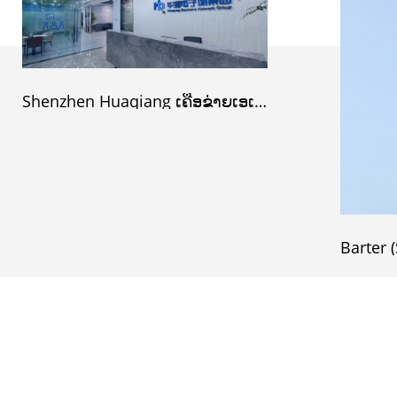
Shenzhen Huaqiang ເຄືອຂ່າຍເອເລັກໂຕຣນິກ Group Co., LTD