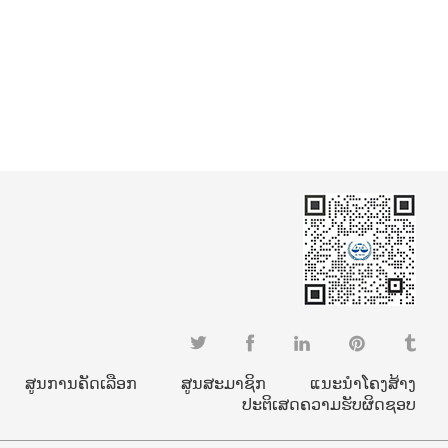
ສູນການຄັດເລືອກ
ສູນສະມາຊິກ
ແນະນຳໂຄງສ້າງ
ປະຕິເສດຄວາມຮັບຜິດຊອບ