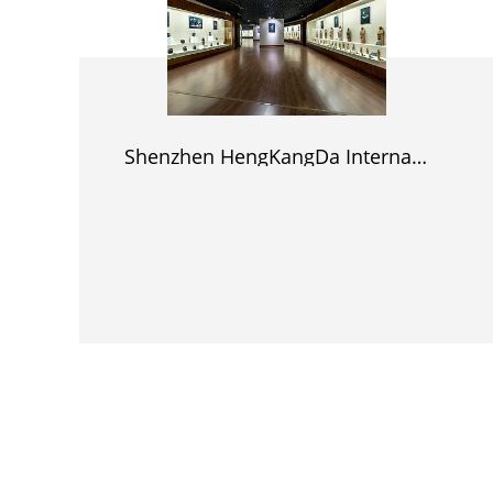
Shenzhen HengKangDa International Food Corp,.ຈຳກັດ.