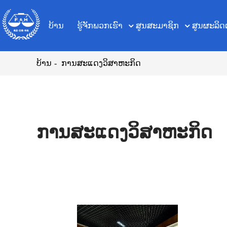
ບ້ານ
ຮູ້ຈັກພວກເຮົາ
ສູນສະມາຊິກ
ສູນຜະລິດ
ບ້ານ
ການສະແດງວິສາຫະກິດ
ການສະແດງວິສາຫະກິດ