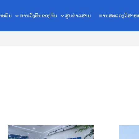
ຕະພັນ
ການ​ລົງ​ທຶນ​ຂອງ​ຈີນ​
ສູນຂ່າວສານ
ການສະແດງວິສາຫ