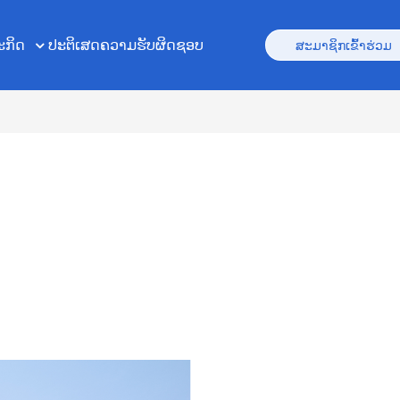
ະກິດ
ປະຕິເສດຄວາມຮັບຜິດຊອບ
ສະມາຊິກເຂົ້າຮ່ວມ