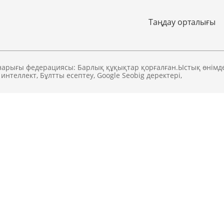
Таңдау орталығы
нарығы федерациясы: Барлық құқықтар қорғалған.
Ыстық өнімд
интеллект
,
Бұлтты есептеу
,
Google Seobig деректері
,