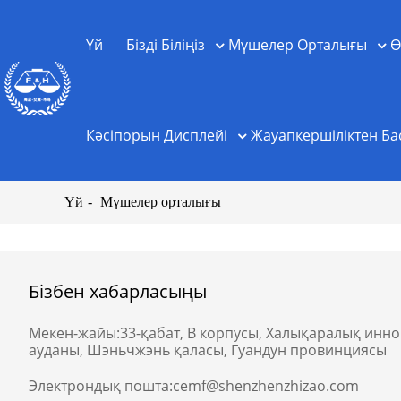
Үй
Бізді Біліңіз
Мүшелер Орталығы
Ө
Кәсіпорын Дисплейі
Жауапкершіліктен Ба
Үй
Мүшелер орталығы
Бізбен хабарласыңы
Мекен-жайы:
33-қабат, В корпусы, Халықаралық инн
ауданы, Шэньчжэнь қаласы, Гуандун провинциясы
Электрондық пошта:
cemf@shenzhenzhizao.com