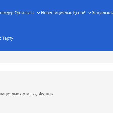
німдер Орталығы
Инвестициялық Қытай
Жаңалықт
с Тарту
овациялық орталық, Футянь