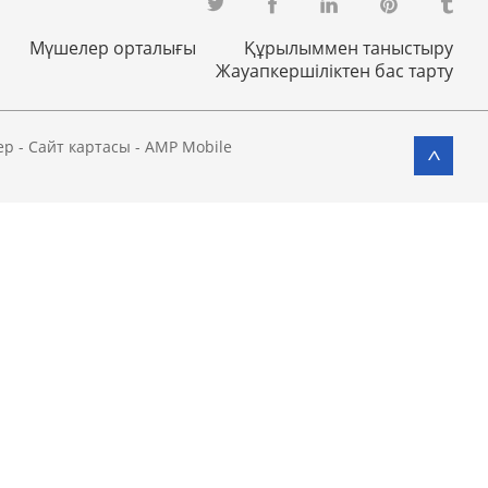
Мүшелер орталығы
Құрылыммен таныстыру
Жауапкершіліктен бас тарту
ер
-
Сайт картасы
-
AMP Mobile
>