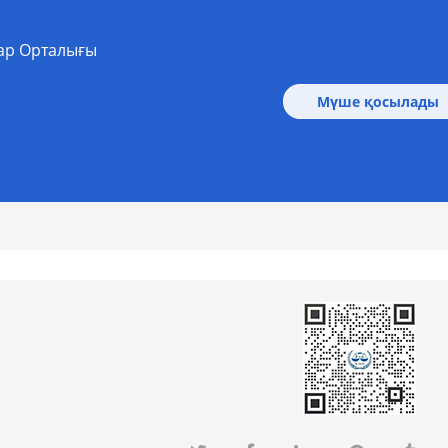
ар Орталығы
Мүше қосылады