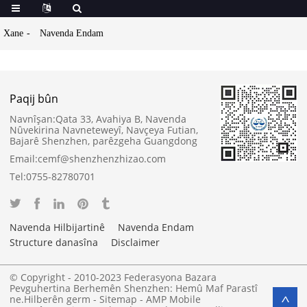
Xane
Navenda Endam
Paqij bûn
Navnîşan:
Qata 33, Avahiya B, Navenda
Nûvekirina Navneteweyî, Navçeya Futian,
Bajarê Shenzhen, parêzgeha Guangdong
Email:
cemf@shenzhenzhizao.com
Tel:
0755-82780701
Navenda Hilbijartinê
Navenda Endam
Structure danasîna
Disclaimer
© Copyright - 2010-2023 Federasyona Bazara
Pevguhertina Berhemên Shenzhen: Hemû Maf Parastî
ne.
Hilberên germ
-
Sitemap
-
AMP Mobile
>