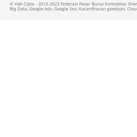
© Hak Cipta - 2010-2023 Federasi Pasar Bursa Komoditas She
Big Data
,
Google Ads
,
Google Seo
,
Kacerdhasan gawéyan
,
Clou