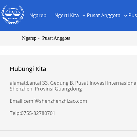
Ngarep
Ngerti Kita
Pusat Anggota
Pus
Ngarep
Pusat Anggota
Hubungi Kita
alamat:
Lantai 33, Gedung B, Pusat Inovasi Internasional,
Shenzhen, Provinsi Guangdong
Email:
cemf@shenzhenzhizao.com
Telp:
0755-82780701