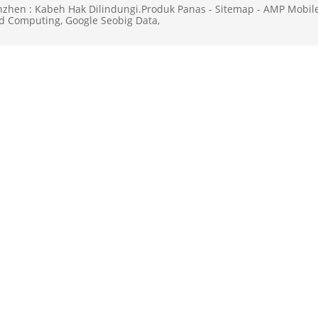
nzhen : Kabeh Hak Dilindungi.
Produk Panas
-
Sitemap
-
AMP Mobil
d Computing
,
Google Seobig Data
,