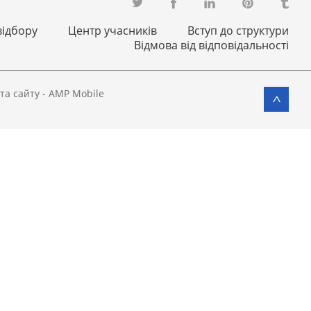
відбору
Центр учасників
Вступ до структури
Відмова від відповідальності
та сайту
-
AMP Mobile
>