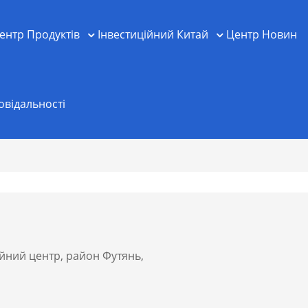
ентр Продуктів
Інвестиційний Китай
Центр Новин
овідальності
ійний центр, район Футянь,