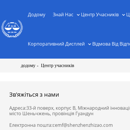
Додому
Знай Нас
Центр Учасників
Ц
Корпоративний Дисплей
Відмова Від Відп
додому
Центр учасників
Зв'яжіться з нами
Адреса:
33-й поверх, корпус B, Міжнародний інновац
місто Шеньчжень, провінція Гуандун
Електронна пошта:
cemf@shenzhenzhizao.com