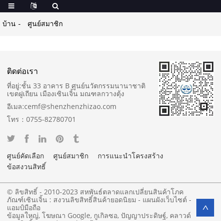
บ้าน
ศูนย์สมาชิก
ติดต่อเรา
ที่อยู่:
ชั้น 33 อาคาร B ศูนย์นวัตกรรมนานาชาติ
เขตฝูเถียน เมืองเซินเจิ้น มณฑลกวางตุ้ง
อีเมล:
cemf@shenzhenzhizao.com
โทร：
0755-82780701
ศูนย์คัดเลือก
ศูนย์สมาชิก
การแนะนำโครงสร้าง
ข้อสงวนสิทธิ์
© ลิขสิทธิ์ - 2010-2023 สหพันธ์ตลาดแลกเปลี่ยนสินค้าโภค
ภัณฑ์เซินเจิ้น : สงวนลิขสิทธิ์
สินค้ายอดนิยม
-
แผนผังเว็บไซต์
-
แอมป์มือถือ
>
ข้อมูลใหญ่
,
โฆษณา Google
,
กูเกิลซอ
,
ปัญญาประดิษฐ์
,
คลาวด์