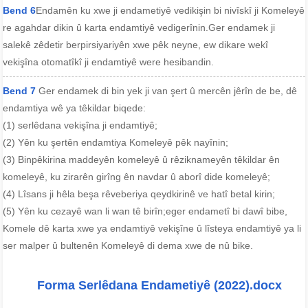
Bend 6
Endamên ku xwe ji endametiyê vedikişin bi nivîskî ji Komeleyê
re agahdar dikin û karta endamtiyê vedigerînin.Ger endamek ji
salekê zêdetir berpirsiyariyên xwe pêk neyne, ew dikare wekî
vekişîna otomatîkî ji endamtiyê were hesibandin.
Bend 7
Ger endamek di bin yek ji van şert û mercên jêrîn de be, dê
endamtiya wê ya têkildar biqede:
(1) serlêdana vekişîna ji endamtiyê;
(2) Yên ku şertên endamtiya Komeleyê pêk nayînin;
(3) Binpêkirina maddeyên komeleyê û rêziknameyên têkildar ên
komeleyê, ku zirarên girîng ên navdar û aborî dide komeleyê;
(4) Lîsans ji hêla beşa rêveberiya qeydkirinê ve hatî betal kirin;
(5) Yên ku cezayê wan li wan tê birîn;eger endametî bi dawî bibe,
Komele dê karta xwe ya endamtiyê vekişîne û lîsteya endamtiyê ya li
ser malper û bultenên Komeleyê di dema xwe de nû bike.
Forma Serlêdana Endametiyê (2022).docx