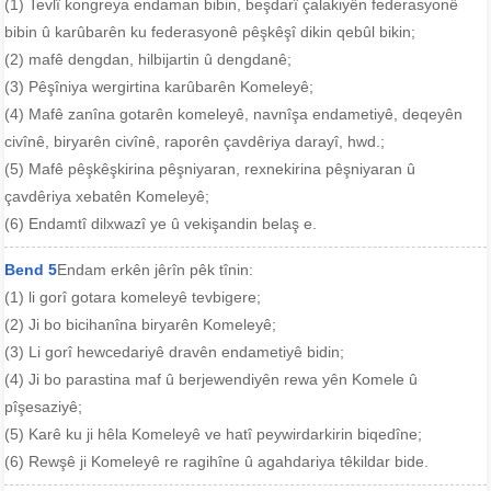
(1) Tevlî kongreya endaman bibin, beşdarî çalakiyên federasyonê
bibin û karûbarên ku federasyonê pêşkêşî dikin qebûl bikin;
(2) mafê dengdan, hilbijartin û dengdanê;
(3) Pêşîniya wergirtina karûbarên Komeleyê;
(4) Mafê zanîna gotarên komeleyê, navnîşa endametiyê, deqeyên
civînê, biryarên civînê, raporên çavdêriya darayî, hwd.;
(5) Mafê pêşkêşkirina pêşniyaran, rexnekirina pêşniyaran û
çavdêriya xebatên Komeleyê;
(6) Endamtî dilxwazî ​​ye û vekişandin belaş e.
Bend 5
Endam erkên jêrîn pêk tînin:
(1) li gorî gotara komeleyê tevbigere;
(2) Ji bo bicihanîna biryarên Komeleyê;
(3) Li gorî hewcedariyê dravên endametiyê bidin;
(4) Ji bo parastina maf û berjewendiyên rewa yên Komele û
pîşesaziyê;
(5) Karê ku ji hêla Komeleyê ve hatî peywirdarkirin biqedîne;
(6) Rewşê ji Komeleyê re ragihîne û agahdariya têkildar bide.