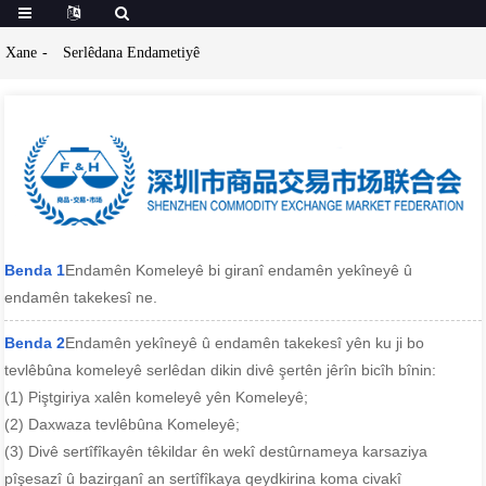
Xane
Serlêdana Endametiyê
Benda 1
Endamên Komeleyê bi giranî endamên yekîneyê û
endamên takekesî ne.
Benda 2
Endamên yekîneyê û endamên takekesî yên ku ji bo
tevlêbûna komeleyê serlêdan dikin divê şertên jêrîn bicîh bînin:
(1) Piştgiriya xalên komeleyê yên Komeleyê;
(2) Daxwaza tevlêbûna Komeleyê;
(3) Divê sertîfîkayên têkildar ên wekî destûrnameya karsaziya
pîşesazî û bazirganî an sertîfîkaya qeydkirina koma civakî