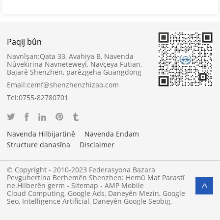
Paqij bûn
Navnîşan:
Qata 33, Avahiya B, Navenda
Nûvekirina Navneteweyî, Navçeya Futian,
Bajarê Shenzhen, parêzgeha Guangdong
Email:
cemf@shenzhenzhizao.com
Tel:
0755-82780701
Navenda Hilbijartinê
Navenda Endam
Structure danasîna
Disclaimer
© Copyright - 2010-2023 Federasyona Bazara
Pevguhertina Berhemên Shenzhen: Hemû Maf Parastî
ne.
Hilberên germ
-
Sitemap
-
AMP Mobile
>
Cloud Computing
,
Google Ads
,
Daneyên Mezin
,
Google
Seo
,
Intelligence Artificial
,
Daneyên Google Seobig
,