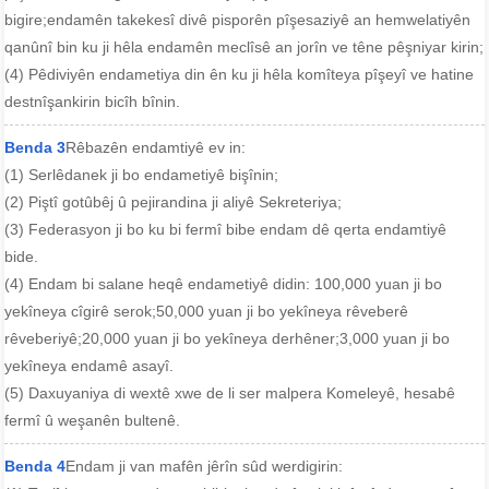
bigire;endamên takekesî divê pisporên pîşesaziyê an hemwelatiyên
qanûnî bin ku ji hêla endamên meclîsê an jorîn ve têne pêşniyar kirin;
(4) Pêdiviyên endametiya din ên ku ji hêla komîteya pîşeyî ve hatine
destnîşankirin bicîh bînin.
Benda 3
Rêbazên endamtiyê ev in:
(1) Serlêdanek ji bo endametiyê bişînin;
(2) Piştî gotûbêj û pejirandina ji aliyê Sekreteriya;
(3) Federasyon ji bo ku bi fermî bibe endam dê qerta endamtiyê
bide.
(4) Endam bi salane heqê endametiyê didin: 100,000 yuan ji bo
yekîneya cîgirê serok;50,000 yuan ji bo yekîneya rêveberê
rêveberiyê;20,000 yuan ji bo yekîneya derhêner;3,000 yuan ji bo
yekîneya endamê asayî.
(5) Daxuyaniya di wextê xwe de li ser malpera Komeleyê, hesabê
fermî û weşanên bultenê.
Benda 4
Endam ji van mafên jêrîn sûd werdigirin: