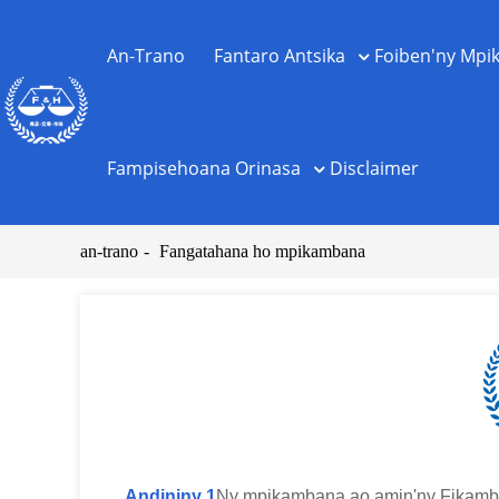
An-Trano
Fantaro Antsika
Foiben'ny Mp
Fampisehoana Orinasa
Disclaimer
an-trano
Fangatahana ho mpikambana
Andininy 1
Ny mpikambana ao amin'ny Fikamba