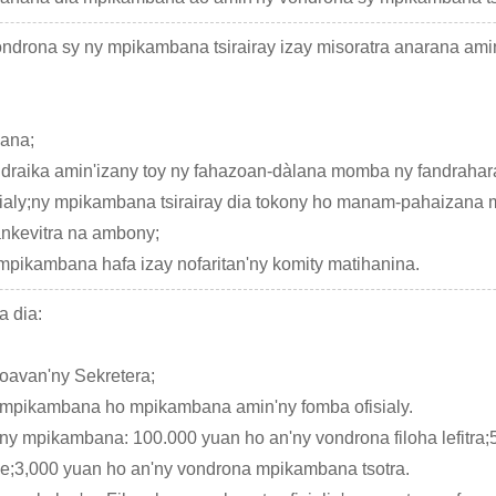
drona sy ny mpikambana tsirairay izay misoratra anarana ami
nana;
draika amin'izany toy ny fahazoan-dàlana momba ny fandraharah
ialy;ny mpikambana tsirairay dia tokony ho manam-pahaizana m
ankevitra na ambony;
mpikambana hafa izay nofaritan'ny komity matihanina.
 dia:
toavan'ny Sekretera;
-mpikambana ho mpikambana amin'ny fomba ofisialy.
 mpikambana: 100.000 yuan ho an'ny vondrona filoha lefitra;50
le;3,000 yuan ho an'ny vondrona mpikambana tsotra.