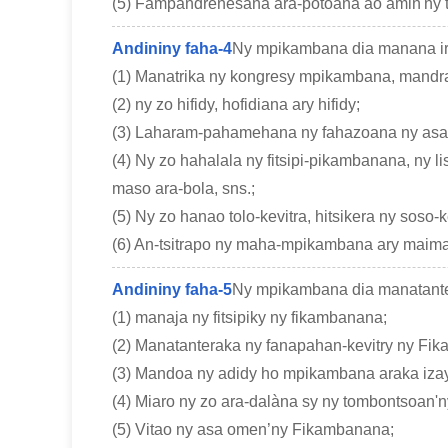
(5) Fampandrenesana ara-potoana ao amin'ny tr
Andininy faha-4
Ny mpikambana dia manana ire
(1) Manatrika ny kongresy mpikambana, mandray
(2) ny zo hifidy, hofidiana ary hifidy;
(3) Laharam-pahamehana ny fahazoana ny asa
(4) Ny zo hahalala ny fitsipi-pikambanana, ny li
maso ara-bola, sns.;
(5) Ny zo hanao tolo-kevitra, hitsikera ny sos
(6) An-tsitrapo ny maha-mpikambana ary maima
Andininy faha-5
Ny mpikambana dia manatanter
(1) manaja ny fitsipiky ny fikambanana;
(2) Manatanteraka ny fanapahan-kevitry ny Fi
(3) Mandoa ny adidy ho mpikambana araka izay
(4) Miaro ny zo ara-dalàna sy ny tombontsoan'n
(5) Vitao ny asa omen’ny Fikambanana;