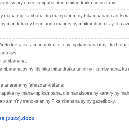
a-misy ary omeo fampahalalana mifandraika amin'izany.
ny maha-mpikambana dia mampandre ny Fikambanana an-tsoratr
y mandritra ny herintaona mahery ny mpikambana iray, dia azo
in'ireto toe-javatra manaraka ireto ny mpikambana iray, dia h
ana azy;
y Fikambanana;
fikambanana sy ny fitsipika mifandraika amin'ny fikambanana, ka
ana anarana ny fahazoan-dàlana;
aha tapaka ny maha-mpikambana, dia hanaisotra ny karatry ny 
ao amin'ny tranokalan'ny Fikambanana sy ny gazetiboky.
a (2022).docx