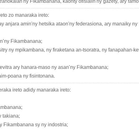
anokalan'ny Fikambanana, kaonty ofisialin'ny gazety, ary fam
to zo manaraka ireto:
 anjara amin'ny hetsika ataon'ny federasiona, ary manaiky ny 
n’ny Fikambanana;
sitry ny mpikambana, ny firaketana an-tsoratra, ny fanapahan-kev
o-kevitra ary hanara-maso ny asan’ny Fikambanana;
im-poana ny fisintonana.
aka ireto adidy manaraka ireto:
kambanana;
 takiana;
y Fikambanana sy ny indostria;