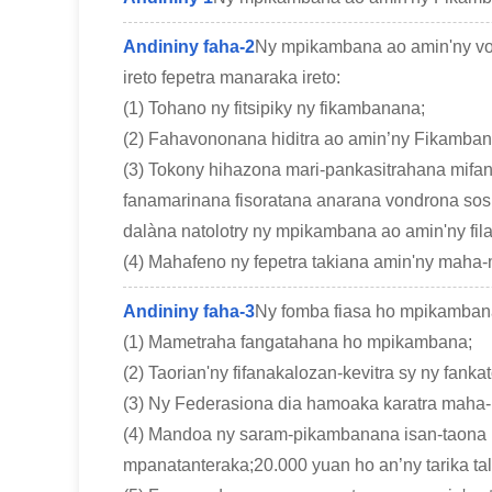
Andininy faha-2
Ny mpikambana ao amin'ny von
ireto fepetra manaraka ireto:
(1) Tohano ny fitsipiky ny fikambanana;
(2) Fahavononana hiditra ao amin’ny Fikamba
(3) Tokony hihazona mari-pankasitrahana mifan
fanamarinana fisoratana anarana vondrona sos
dalàna natolotry ny mpikambana ao amin'ny fil
(4) Mahafeno ny fepetra takiana amin'ny maha-
Andininy faha-3
Ny fomba fiasa ho mpikambana
(1) Mametraha fangatahana ho mpikambana;
(2) Taorian'ny fifanakalozan-kevitra sy ny fanka
(3) Ny Federasiona dia hamoaka karatra maha
(4) Mandoa ny saram-pikambanana isan-taona ny
mpanatanteraka;20.000 yuan ho an’ny tarika ta