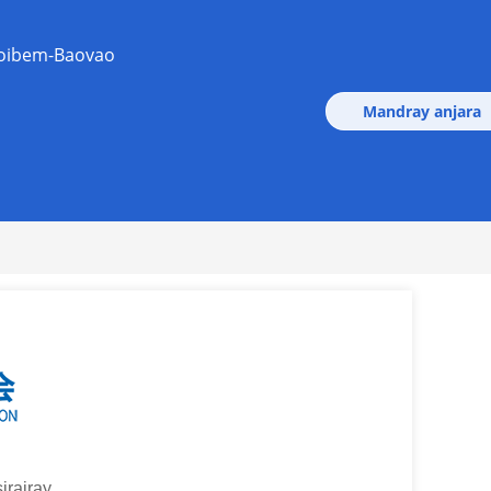
oibem-Baovao
Mandray anjara
rairay.