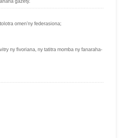
oahana gazety.
tolotra omen'ny federasiona;
itry ny fivoriana, ny tatitra momba ny fanaraha-