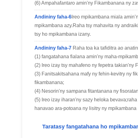
(6) Ampahafantaro amin'ny Fikambanana ny zav
Andininy faha-6
Ireo mpikambana miala amin’
mpikambana azy.Raha tsy mahavita ny andraikin
tsy ho mpikambana izany.
Andininy faha-7
Raha toa ka tafiditra ao anat
(1) fangatahana fialana amin'ny maha-mpikamb
(2) Ireo izay tsy mahafeno ny fepetra takian'n
(3) Fanitsakitsahana mafy ny fehin-kevitry ny 
fikambanana;
(4) Nesorin'ny sampana fitantanana ny fisorat
(5) Ireo izay iharan'ny sazy heloka bevava;r
hanavao ara-potoana ny lisitry ny mpikambana 
Taratasy fangatahana ho mpikamban