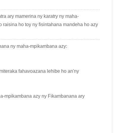
a ary mamerina ny karatry ny maha-
 raisina ho toy ny fisintahana mandeha ho azy
ofoanana ny maha-mpikambana azy:
 miteraka fahavoazana lehibe ho an'ny
maha-mpikambana azy ny Fikambanana ary