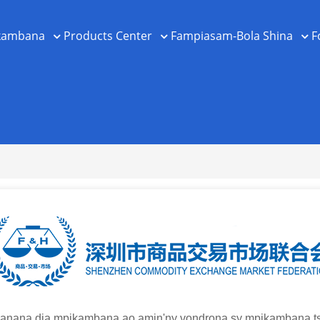
ikambana
Products Center
Fampiasam-Bola Shina
F
nana dia mpikambana ao amin'ny vondrona sy mpikambana tsi