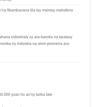
n'ny fikambanana dia tsy maintsy mahafeno
ana indostrialy sy ara-barotra na taratasy
omba ny indostria na olom-pirenena ara-
.000 yuan ho an'ny tarika tale