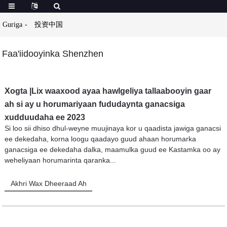
Guriga
投资中国
Faa'iidooyinka Shenzhen
Xogta |Lix waaxood ayaa hawlgeliya tallaabooyin gaar
ah si ay u horumariyaan fududaynta ganacsiga
xudduudaha ee 2023
Si loo sii dhiso dhul-weyne muujinaya kor u qaadista jawiga ganacsi
ee dekedaha, korna loogu qaadayo guud ahaan horumarka
ganacsiga ee dekedaha dalka, maamulka guud ee Kastamka oo ay
weheliyaan horumarinta qaranka...
Akhri Wax Dheeraad Ah