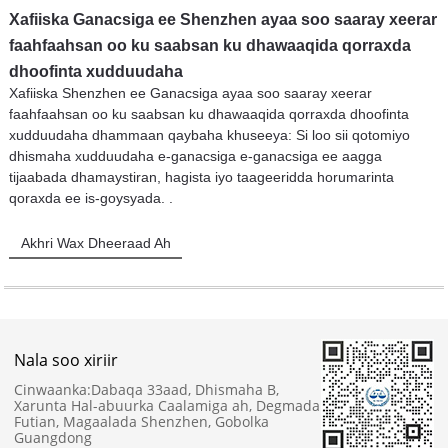
Xafiiska Ganacsiga ee Shenzhen ayaa soo saaray xeerar
faahfaahsan oo ku saabsan ku dhawaaqida qorraxda
dhoofinta xudduudaha
Xafiiska Shenzhen ee Ganacsiga ayaa soo saaray xeerar
faahfaahsan oo ku saabsan ku dhawaaqida qorraxda dhoofinta
xudduudaha dhammaan qaybaha khuseeya: Si loo sii qotomiyo
dhismaha xudduudaha e-ganacsiga e-ganacsiga ee aagga
tijaabada dhamaystiran, hagista iyo taageeridda horumarinta
qoraxda ee is-goysyada. .
Akhri Wax Dheeraad Ah
Nala soo xiriir
Cinwaanka:
Dabaqa 33aad, Dhismaha B,
Xarunta Hal-abuurka Caalamiga ah, Degmada
Futian, Magaalada Shenzhen, Gobolka
Guangdong