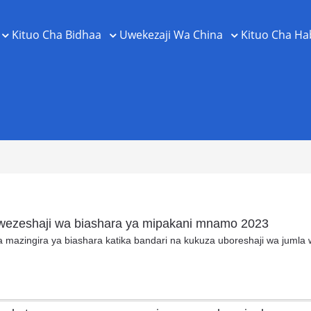
Kituo Cha Bidhaa
Uwekezaji Wa China
Kituo Cha Ha
uwezeshaji wa biashara ya mipakani mnamo 2023
 mazingira ya biashara katika bandari na kukuza uboreshaji wa jumla w