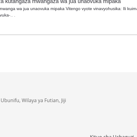
na za kutangaza mwangaza wa jua unaovuka mipaka
mwanga wa jua unaovuka mipaka Vitengo vyote vinavyohusika: Ili kuimari
uka-.. .
bunifu, Wilaya ya Futian, Jiji