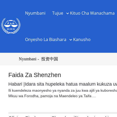
Nyumbani
Tujue
Kituo Cha Wanachama
Onyesho La Biashara
Kanusho
Nyumbani
投资中国
Faida Za Shenzhen
Habari |Idara sita hupeleka hatua maalum kukuza 
Ili kuendeleza maonyesho ya nyanda za juu kwa ajili ya kuboresha
Mkuu wa Forodha, pamoja na Maendeleo ya Taifa ...