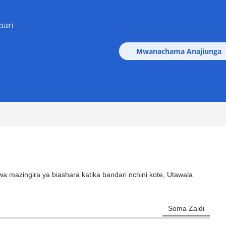
bari
Mwanachama Anajiunga
a mazingira ya biashara katika bandari nchini kote, Utawala
Soma Zaidi