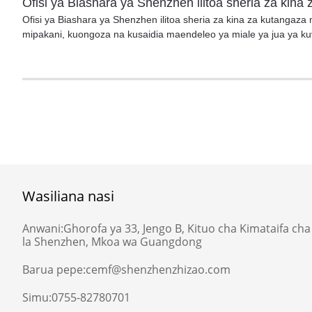
Ofisi ya Biashara ya Shenzhen ilitoa sheria za ki
Ofisi ya Biashara ya Shenzhen ilitoa sheria za kina za kutangaza 
mipakani, kuongoza na kusaidia maendeleo ya miale ya jua ya kuv
Wasiliana nasi
Anwani:
Ghorofa ya 33, Jengo B, Kituo cha Kimataifa cha U
la Shenzhen, Mkoa wa Guangdong
Barua pepe:
cemf@shenzhenzhizao.com
Simu:
0755-82780701