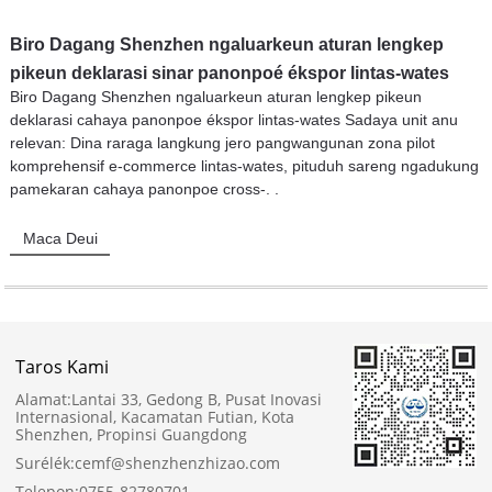
Biro Dagang Shenzhen ngaluarkeun aturan lengkep
pikeun deklarasi sinar panonpoé ékspor lintas-wates
Biro Dagang Shenzhen ngaluarkeun aturan lengkep pikeun
deklarasi cahaya panonpoe ékspor lintas-wates Sadaya unit anu
relevan: Dina raraga langkung jero pangwangunan zona pilot
komprehensif e-commerce lintas-wates, pituduh sareng ngadukung
pamekaran cahaya panonpoe cross-. .
Maca Deui
Taros Kami
Alamat:
Lantai 33, Gedong B, Pusat Inovasi
Internasional, Kacamatan Futian, Kota
Shenzhen, Propinsi Guangdong
Surélék:
cemf@shenzhenzhizao.com
Telepon:
0755-82780701