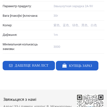
Параметр прадукту:
Звышхуткая зарадка 2A-9V
Вага ўпакоўкі ўключана:
30г
Колер:
紫色、蓝色、绿色、黑色、白色
Даўжыня:
1m
Мінімальная колькасць
3000
замовы:
ДАШЛІЦЕ НАМ ЛІСТ
КУПІЦЬ ЗАРАЗ
Звяжыцеся з намі
Адрас:
33-і паверх, корпус B, Міжнародны