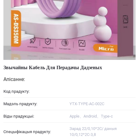
Звычайны Кабель Для Перадачы Дадзеных
Апісанне:
Код прадукту:
Мадэль прадукту:
YTX-TYPE-AC-002C
Віды прадукцыі:
Apple、Android、Type-c
Зарад 22/0,10*2C/ даныя
Спецыфікацыя прадукту:
10/0,12*2C-3,8