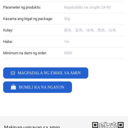
Parameter ng produkto:
Napakabilis na singilin 2A-9V
Kasama ang bigat ng package:
30g
Kulay:
紫色、蓝色、绿色、黑色、白色
Haba:
1m
Minimum na dami ng order:
3000
MAGPADALA NG EMAIL SA AMIN
BUMILI KA NA NGAYON
Makipag-ugnayan sa amin