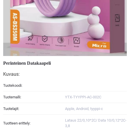
Perinteinen Datakaapeli
Kuvaus:
Tuotekoodi:
Tuotemalli:
YTX-TYYPPI-AC-002C
Tuotelajit:
Apple, Android, tyyppi-c
Lataus 22/0,10*2C/ Data 10/0,12*2C-
Tuotteen erittely:
3,8