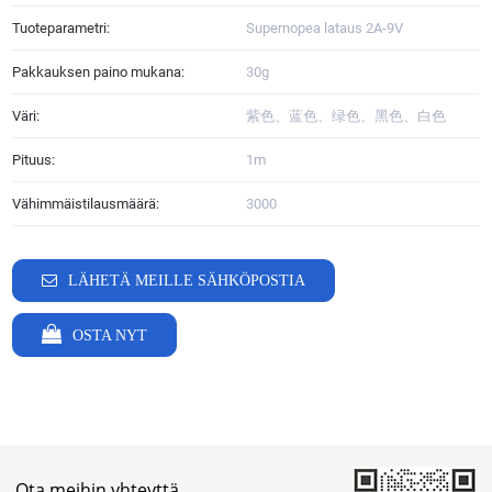
Tuoteparametri:
Supernopea lataus 2A-9V
Pakkauksen paino mukana:
30g
Väri:
紫色、蓝色、绿色、黑色、白色
Pituus:
1m
Vähimmäistilausmäärä:
3000
LÄHETÄ MEILLE SÄHKÖPOSTIA
OSTA NYT
Ota meihin yhteyttä