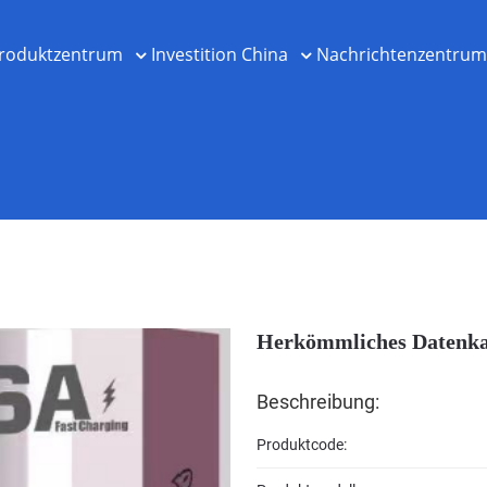
roduktzentrum
Investition China
Nachrichtenzentrum
Herkömmliches Datenka
Beschreibung:
Produktcode: