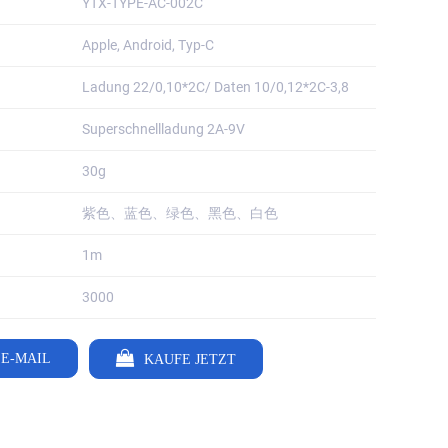
YTX-TYPE-AC-002C
Apple, Android, Typ-C
Ladung 22/0,10*2C/ Daten 10/0,12*2C-3,8
Superschnellladung 2A-9V
30g
紫色、蓝色、绿色、黑色、白色
1m
3000
 E-MAIL
KAUFE JETZT