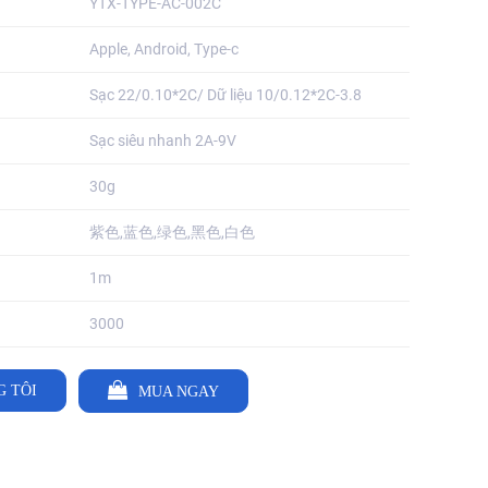
YTX-TYPE-AC-002C
Apple, Android, Type-c
Sạc 22/0.10*2C/ Dữ liệu 10/0.12*2C-3.8
Sạc siêu nhanh 2A-9V
30g
紫色,蓝色,绿色,黑色,白色
1m
3000
G TÔI
MUA NGAY