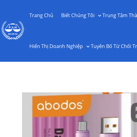
Trang Chủ
Biết Chúng Tôi
Trung Tâm Thà
Hiển Thị Doanh Nghiệp
Tuyên Bố Từ Chối T