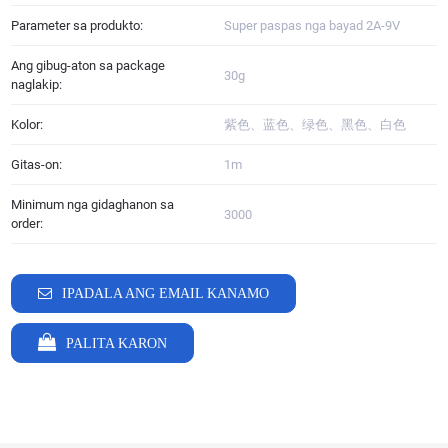
Parameter sa produkto:
Super paspas nga bayad 2A-9V
Ang gibug-aton sa package
30g
naglakip:
Kolor:
紫色、蓝色、绿色、黑色、白色
Gitas-on:
1m
Minimum nga gidaghanon sa
3000
order:
IPADALA ANG EMAIL KANAMO
PALITA KARON