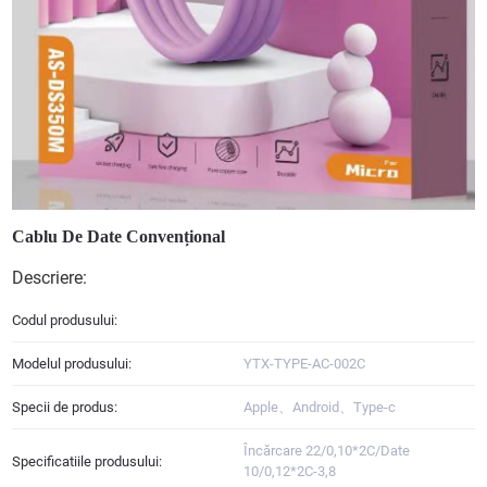
Cablu De Date Convențional
Descriere:
Codul produsului:
Modelul produsului:
YTX-TYPE-AC-002C
Specii de produs:
Apple、Android、Type-c
Încărcare 22/0,10*2C/Date
Specificatiile produsului:
10/0,12*2C-3,8