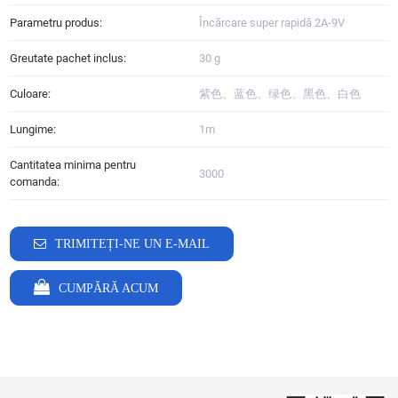
Parametru produs:
Încărcare super rapidă 2A-9V
Greutate pachet inclus:
30 g
Culoare:
紫色、蓝色、绿色、黑色、白色
Lungime:
1m
Cantitatea minima pentru
3000
comanda:
TRIMITEȚI-NE UN E-MAIL
CUMPĂRĂ ACUM